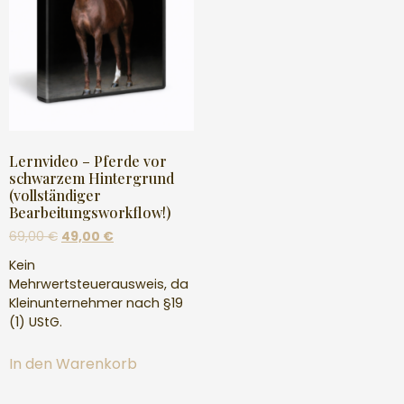
Lernvideo – Pferde vor
schwarzem Hintergrund
(vollständiger
Bearbeitungsworkflow!)
69,00
€
49,00
€
Kein
Mehrwertsteuerausweis, da
Kleinunternehmer nach §19
(1) UStG.
In den Warenkorb